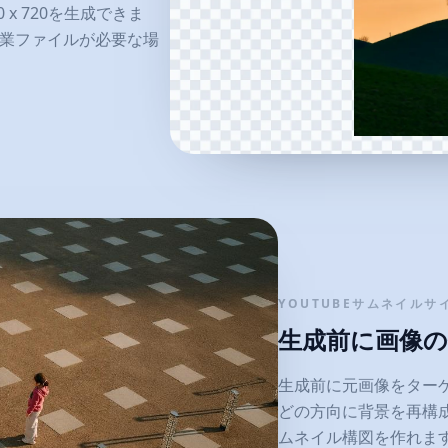
 x 720を生成できま
作業ファイルが必要な場
YOUTUBEサムネイルサ
生成前に画像
生成前に元画像をター
どの方向に背景を再構成
ムネイル構図を作れま