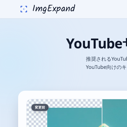
ImgExpand
YouTu
推奨されるYouT
YouTube向
変更前