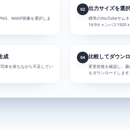
出力サイズを選
02
、PNG、WebP画像を選択しま
標準のYouTubeサムネ
16:9キャンバス1920 
生成
比較してダウン
04
被写体を保ちながら不足してい
変更前後を確認し、最終
をダウンロードします